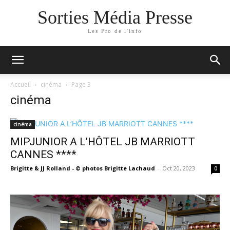
Sorties Média Presse
Les Pro de l'info
Accueil
cinéma
Page 3
cinéma
cinéma
MIPJUNIOR A L’HÔTEL JB MARRIOTT
CANNES ****
Brigitte & JJ Rolland - © photos Brigitte Lachaud
-
Oct 20, 2023
0