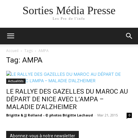
Sorties Média Presse
Les Pro de l'info
Accueil
Tags
AMPA
Tag: AMPA
Actualités
LE RALLYE DES GAZELLES DU MAROC AU
DÉPART DE NICE AVEC L’AMPA –
MALADIE D’ALZHEIMER
Brigitte & JJ Rolland - © photos Brigitte Lachaud
-
Mar 21, 2015
0
Abonnez-vous à notre newsletter