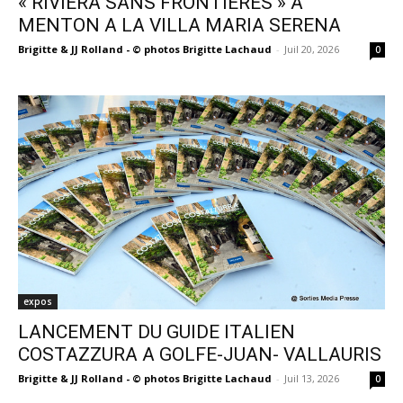
« RIVIERA SANS FRONTIÈRES » A
MENTON A LA VILLA MARIA SERENA
Brigitte & JJ Rolland - © photos Brigitte Lachaud
-
Juil 20, 2026
0
expos
LANCEMENT DU GUIDE ITALIEN
COSTAZZURA A GOLFE-JUAN- VALLAURIS
Brigitte & JJ Rolland - © photos Brigitte Lachaud
-
Juil 13, 2026
0