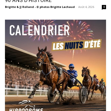
90 ANS D’HISTOIRE
Brigitte & JJ Rolland - © photos Brigitte Lachaud
-
Août 4, 2026
0