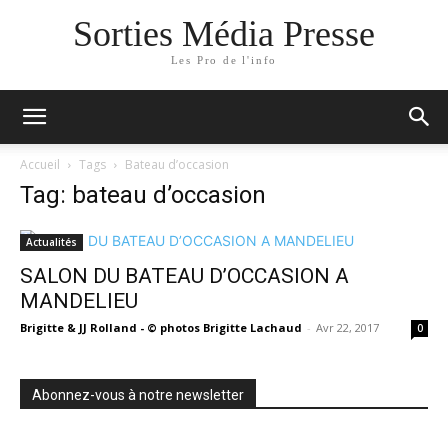
Sorties Média Presse
Les Pro de l'info
Accueil
Tags
Bateau d’occasion
Tag: bateau d’occasion
Actualités
SALON DU BATEAU D’OCCASION A
MANDELIEU
Brigitte & JJ Rolland - © photos Brigitte Lachaud
-
Avr 22, 2017
0
Abonnez-vous à notre newsletter