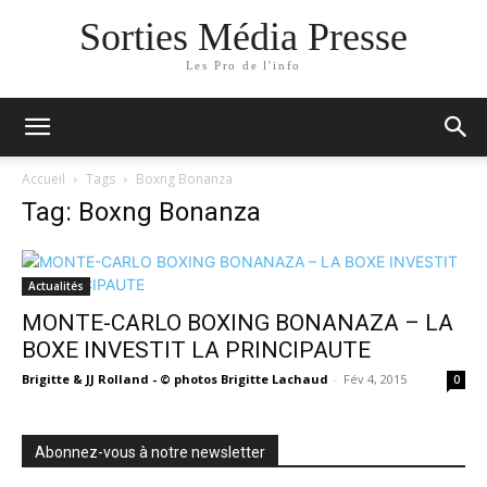
Sorties Média Presse
Les Pro de l'info
Accueil
Tags
Boxng Bonanza
Tag: Boxng Bonanza
Actualités
MONTE-CARLO BOXING BONANAZA – LA
BOXE INVESTIT LA PRINCIPAUTE
Brigitte & JJ Rolland - © photos Brigitte Lachaud
-
Fév 4, 2015
0
Abonnez-vous à notre newsletter