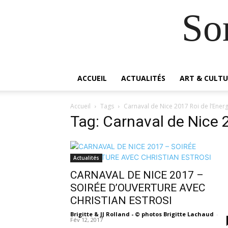
So
ACCUEIL
ACTUALITÉS
ART & CULTU
Accueil
Tags
Carnaval de Nice 2017 Roi de l’Energ
Tag: Carnaval de Nice 2
Actualités
CARNAVAL DE NICE 2017 –
SOIRÉE D’OUVERTURE AVEC
CHRISTIAN ESTROSI
Brigitte & JJ Rolland - © photos Brigitte Lachaud
-
Fév 12, 2017