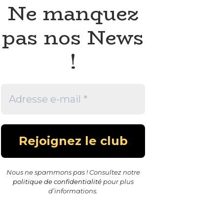
Ne manquez
pas nos News
!
Nous ne spammons pas ! Consultez notre
politique de confidentialité
pour plus
d’informations.