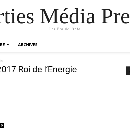
rties Média Pre
Les Pro de l'info
RE
ARCHIVES
ie
017 Roi de l’Energie
0