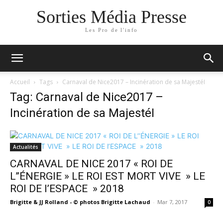
Sorties Média Presse
Les Pro de l'info
Accueil
Tags
Carnaval de Nice2017 – Incinération de sa MajestéI
Tag: Carnaval de Nice2017 –
Incinération de sa MajestéI
Actualités
CARNAVAL DE NICE 2017 « ROI DE
L’’ÉNERGIE » LE ROI EST MORT VIVE » LE
ROI DE l’ESPACE » 2018
Brigitte & JJ Rolland - © photos Brigitte Lachaud
-
Mar 7, 2017
0