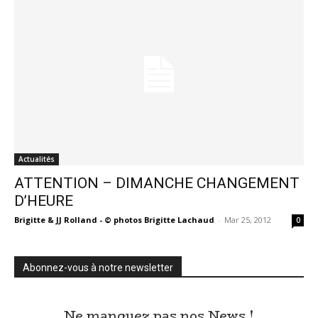
Actualités
ATTENTION – DIMANCHE CHANGEMENT
D’HEURE
Brigitte & JJ Rolland - © photos Brigitte Lachaud
-
Mar 25, 2012
0
Abonnez-vous à notre newsletter
Ne manquez pas nos News !