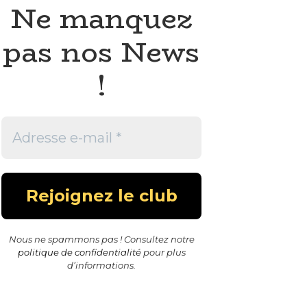
Ne manquez
pas nos News
!
Nous ne spammons pas ! Consultez notre
politique de confidentialité
pour plus
d’informations.