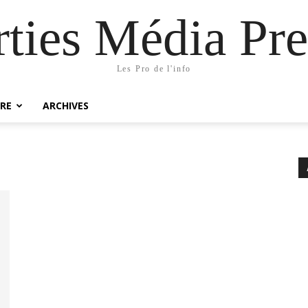
rties Média Pre
Les Pro de l'info
RE
ARCHIVES