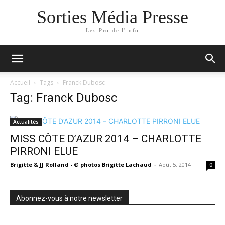
Sorties Média Presse
Les Pro de l'info
Accueil
Tags
Franck Dubosc
Tag: Franck Dubosc
Actualités
MISS CÔTE D’AZUR 2014 – CHARLOTTE
PIRRONI ELUE
Brigitte & JJ Rolland - © photos Brigitte Lachaud
-
Août 5, 2014
0
Abonnez-vous à notre newsletter