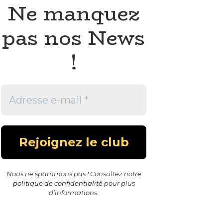
Ne manquez
pas nos News
!
Nous ne spammons pas ! Consultez notre
politique de confidentialité
pour plus
d’informations.