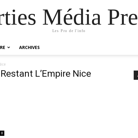
rties Média Pre
Les Pro de l'info
RE
ARCHIVES
Nice
 Restant L’Empire Nice
0