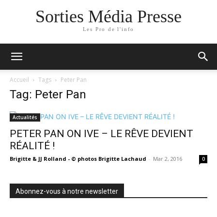
Sorties Média Presse
Les Pro de l'info
Accueil
Tags
Peter Pan
Tag: Peter Pan
Actualités
PETER PAN ON IVE – LE RÊVE DEVIENT
RÉALITÉ !
Brigitte & JJ Rolland - © photos Brigitte Lachaud
-
Mar 2, 2016
0
Abonnez-vous à notre newsletter