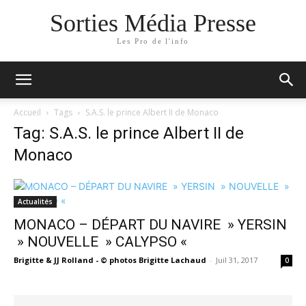
Sorties Média Presse
Les Pro de l'info
Accueil
Tags
S.A.S. le prince Albert II de Monaco
Tag: S.A.S. le prince Albert II de
Monaco
Actualités
MONACO – DÉPART DU NAVIRE » YERSIN
» NOUVELLE » CALYPSO «
Brigitte & JJ Rolland - © photos Brigitte Lachaud
-
Juil 31, 2017
0