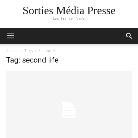
Sorties Média Presse
Les Pro de l'info
Accueil
Tags
Second life
Tag: second life