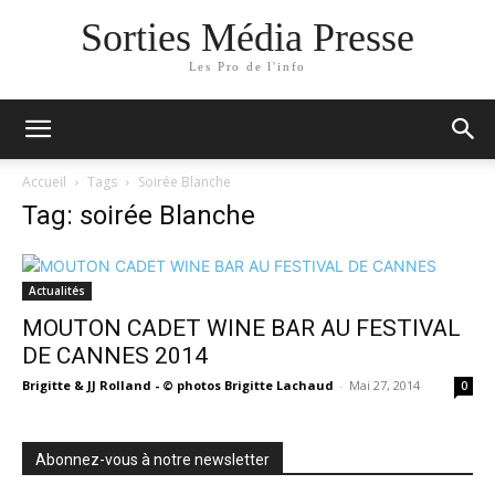
Sorties Média Presse
Les Pro de l'info
Accueil
Tags
Soirée Blanche
Tag: soirée Blanche
Actualités
MOUTON CADET WINE BAR AU FESTIVAL
DE CANNES 2014
Brigitte & JJ Rolland - © photos Brigitte Lachaud
-
Mai 27, 2014
0
Abonnez-vous à notre newsletter