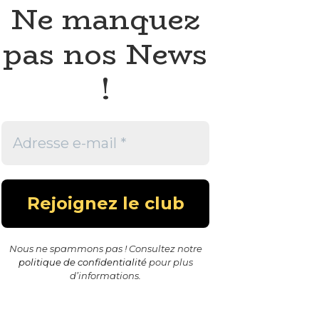
Ne manquez
pas nos News
!
Nous ne spammons pas ! Consultez notre
politique de confidentialité
pour plus
d’informations.