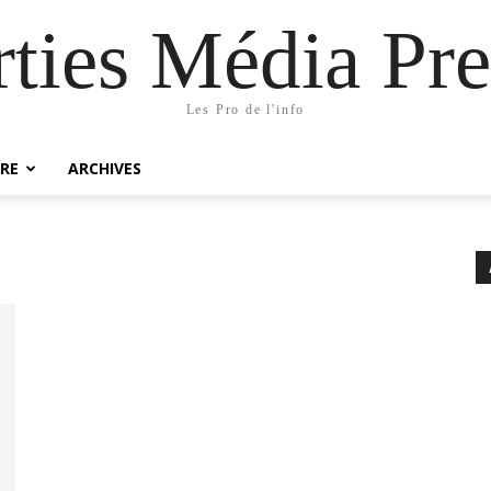
rties Média Pre
Les Pro de l'info
RE
ARCHIVES