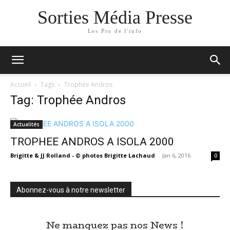
Sorties Média Presse
Les Pro de l'info
Accueil
Tags
Trophée Andros
Tag: Trophée Andros
Actualités
TROPHEE ANDROS A ISOLA 2000
Brigitte & JJ Rolland - © photos Brigitte Lachaud
-
Jan 6, 2016
0
Abonnez-vous à notre newsletter
Ne manquez pas nos News !