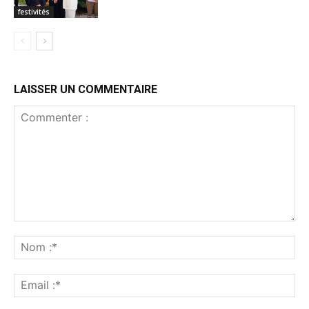
festivités
LAISSER UN COMMENTAIRE
Commenter
:
No
:*
Ema
:*