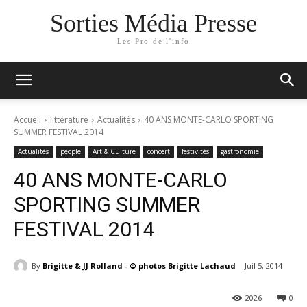
Sorties Média Presse
Les Pro de l'info
Accueil
littérature
Actualités
40 ANS MONTE-CARLO SPORTING
SUMMER FESTIVAL 2014
Actualités
people
Art & Culture
concert
festivités
gastronomie
40 ANS MONTE-CARLO
SPORTING SUMMER
FESTIVAL 2014
By
Brigitte & JJ Rolland - © photos Brigitte Lachaud
Juil 5, 2014
2026
0