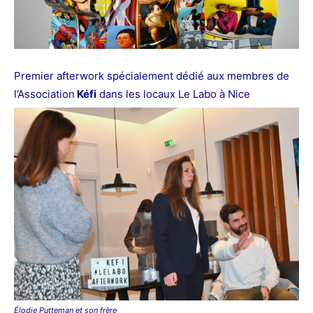
Premier afterwork spécialement dédié aux membres de
l’Association
Kéfi
dans les locaux Le Labo à Nice
Élodie Putteman et son frère