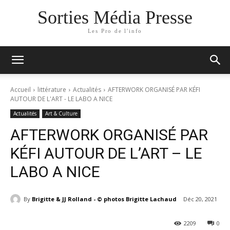
Sorties Média Presse
Les Pro de l'info
Accueil
littérature
Actualités
AFTERWORK ORGANISÉ PAR KÉFI
AUTOUR DE L'ART - LE LABO A NICE
Actualités
Art & Culture
AFTERWORK ORGANISÉ PAR
KÉFI AUTOUR DE L’ART – LE
LABO A NICE
By
Brigitte & JJ Rolland - © photos Brigitte Lachaud
Déc 20, 2021
2209
0