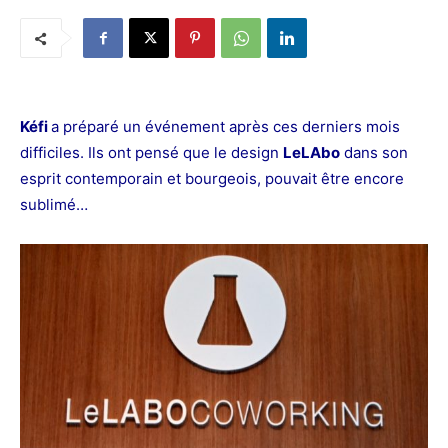
Kéfi
a préparé un événement après ces derniers mois
difficiles. Ils ont
pensé que le design
LeLAbo
dans son
esprit contemporain et bourgeois, pouvait être encore
sublimé…