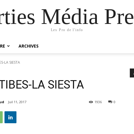
rties Média Pre
Les Pro de l'info
RE
ARCHIVES
S-LA SIESTA
TIBES-LA SIESTA
aud
Juil 11, 2017
1936
0