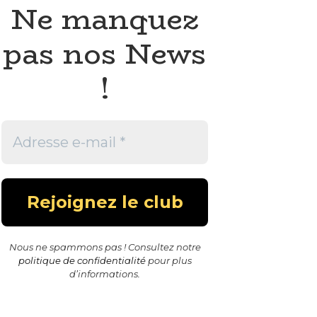
Ne manquez
pas nos News
!
Nous ne spammons pas ! Consultez notre
politique de confidentialité
pour plus
d’informations.