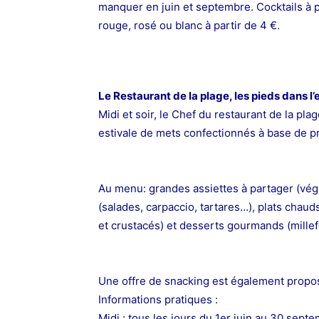
manquer en juin et septembre.
Cocktails à p
rouge, rosé ou blanc à partir
de 4 €.
Le Restaurant de la plage, les pieds dans l’
Midi et soir, le Chef du restaurant de la pla
estivale de mets confectionnés à
base de pr
Au menu: grandes
assiettes à partager (vé
(salades,
carpaccio, tartares…), plats chaud
et crustacés) et desserts gourmands (millef
Une offre de snacking est également propos
Informations pratiques :
Midi : tous les jours du 1er juin au 30 sep