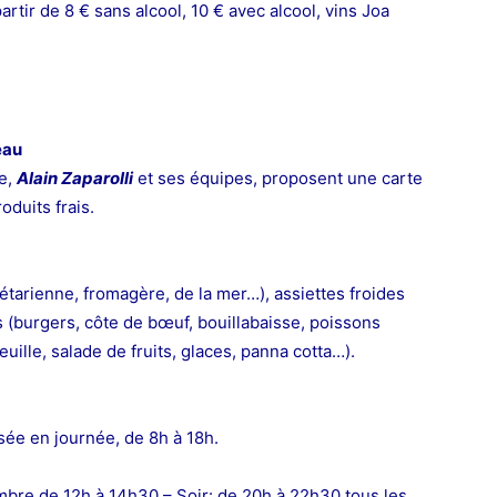
artir de 8 € sans alcool, 10 € avec alcool, vins Joa
eau
ge,
Alain Zaparolli
et ses équipes, proposent
une carte
oduits frais.
gétarienne, fromagère,
de la mer…), assiettes froides
s (burgers, côte de bœuf, bouillabaisse, poissons
euille,
salade de fruits, glaces, panna cotta…).
ée en journée, de 8h à 18h.
tembre de 12h à 14h30 – Soir: de 20h à 22h30 tous les