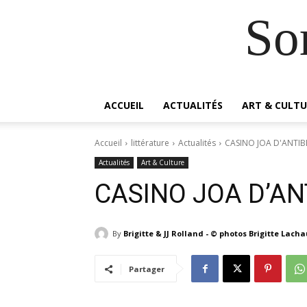
So
ACCUEIL
ACTUALITÉS
ART & CULTU
Accueil
littérature
Actualités
CASINO JOA D'ANTIBE
Actualités
Art & Culture
CASINO JOA D’AN
By
Brigitte & JJ Rolland - © photos Brigitte Lach
Partager