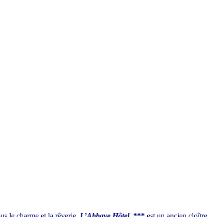
us le charme et la rêverie,
L’Abbaye Hôtel
,
***
est un ancien cloître