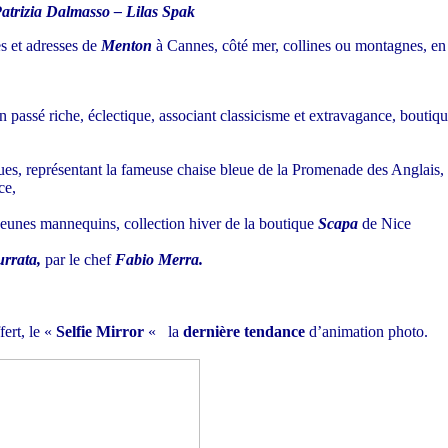
atrizia Dalmasso – Lilas Spak
es et adresses de
Menton
à Cannes,
côté mer, collines ou montagnes, en 
,
un passé riche, éclectique, associant classicisme et extravagance, bouti
ues, représentant la fameuse chaise bleue de la Promenade des Anglais, o
ice,
eunes mannequins, collection hiver de la boutique
Scapa
de Nice
rrata
,
par le chef
Fabio Merra.
ert, le «
Selfie Mirror
« la
dernière tendance
d’animation photo.