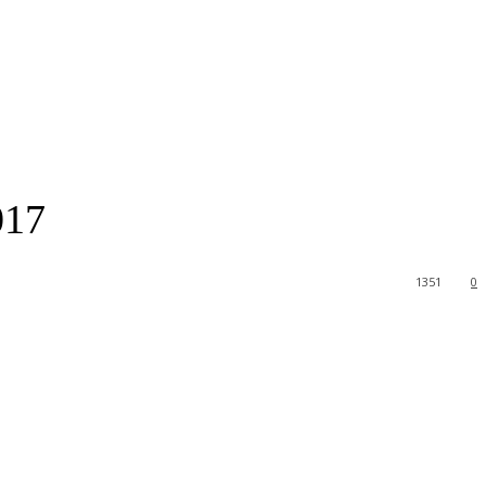
17
1351
0