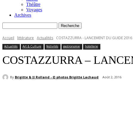
Théâtre
Voyages
Archives
Accueil
littérature
Actualités
COSTAZZURRA - LANCEMENT DU GUIDE 2016 
Actualités
Art & Culture
festivités
gastronomie
hotellerie
COSTAZZURRA – LANCEM
By
Brigitte & JJ Rolland - © photos Brigitte Lachaud
Août 2, 2016
Partager