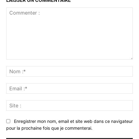
LAISSER UN COMMENTAIRE
Commenter
:
No
:*
Ema
:*
Sit
:
Enregistrer mon nom, email et site web dans ce navigateur
pour la prochaine fois que je commenterai.