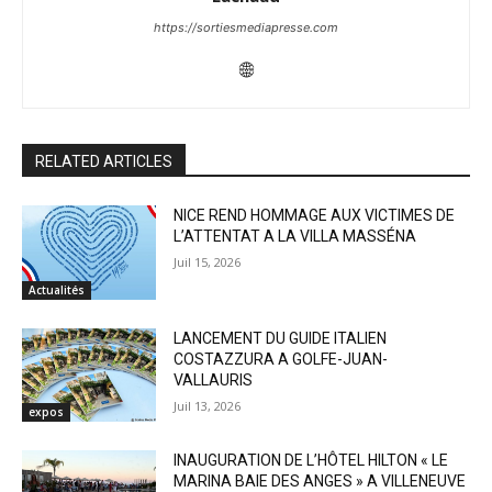
https://sortiesmediapresse.com
RELATED ARTICLES
NICE REND HOMMAGE AUX VICTIMES DE
L’ATTENTAT A LA VILLA MASSÉNA
Juil 15, 2026
Actualités
LANCEMENT DU GUIDE ITALIEN
COSTAZZURA A GOLFE-JUAN-
VALLAURIS
Juil 13, 2026
expos
INAUGURATION DE L’HÔTEL HILTON « LE
MARINA BAIE DES ANGES » A VILLENEUVE