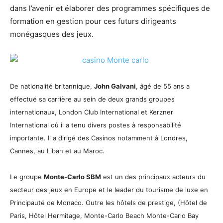
dans l’avenir et élaborer des programmes spécifiques de
formation en gestion pour ces futurs dirigeants
monégasques des jeux.
De nationalité britannique,
John Galvani
, âgé de 55 ans a
effectué sa carrière au sein de deux grands groupes
internationaux, London Club International et Kerzner
International où il a tenu divers postes à responsabilité
importante. Il a dirigé des Casinos notamment à Londres,
Cannes, au Liban et au Maroc.
Le groupe
Monte-Carlo SBM
est un des principaux acteurs du
secteur des jeux en Europe et le leader du tourisme de luxe en
Principauté de Monaco. Outre les hôtels de prestige, (Hôtel de
Paris, Hôtel Hermitage, Monte-Carlo Beach Monte-Carlo Bay