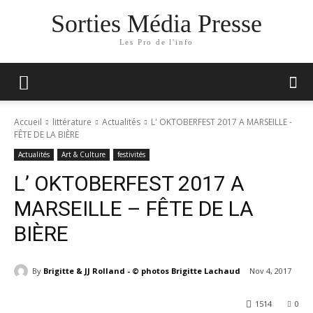
Sorties Média Presse
Les Pro de l'info
Accueil
littérature
Actualités
L' OKTOBERFEST 2017 A MARSEILLE -
FÊTE DE LA BIÈRE
Actualités
Art & Culture
festivités
L’ OKTOBERFEST 2017 A
MARSEILLE – FÊTE DE LA
BIÈRE
By
Brigitte & JJ Rolland - © photos Brigitte Lachaud
Nov 4, 2017
1514
0