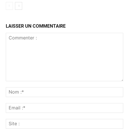
LAISSER UN COMMENTAIRE
Commenter
:
No
:*
Ema
:*
Sit
: