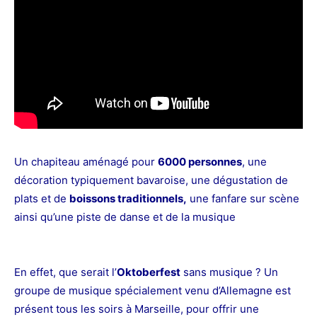
Un chapiteau aménagé pour
6000 personnes
, une
décoration typiquement bavaroise, une dégustation de
plats et de
boissons traditionnels,
une fanfare sur scène
ainsi qu’une piste de danse
et de la musique
En effet, que serait l’
Oktoberfest
sans musique ? Un
groupe de musique spécialement venu d’Allemagne est
présent tous les soirs à Marseille, pour offrir une