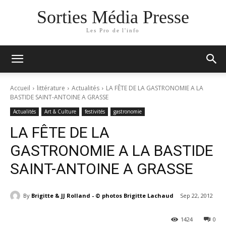
Sorties Média Presse
Les Pro de l'info
Accueil
littérature
Actualités
LA FÊTE DE LA GASTRONOMIE A LA
BASTIDE SAINT-ANTOINE A GRASSE
Actualités
Art & Culture
festivités
gastronomie
LA FÊTE DE LA
GASTRONOMIE A LA BASTIDE
SAINT-ANTOINE A GRASSE
By
Brigitte & JJ Rolland - © photos Brigitte Lachaud
Sep 22, 2012
1424
0