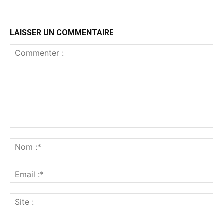
LAISSER UN COMMENTAIRE
Commenter
:
No
:*
Ema
:*
Sit
: