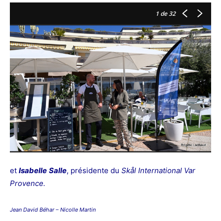
1
de 32
et
Isabelle
Salle
, présidente du
Skål
International Var
Provence.
Jean David Béhar – Nicolle Martin