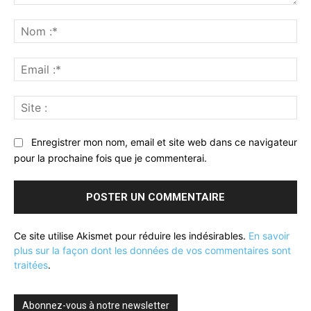
Commenter
:
No
:*
Ema
:*
Sit
:
Enregistrer mon nom, email et site web dans ce navigateur
pour la prochaine fois que je commenterai.
Ce site utilise Akismet pour réduire les indésirables.
En savoir
plus sur la façon dont les données de vos commentaires sont
traitées
.
Abonnez-vous à notre newsletter