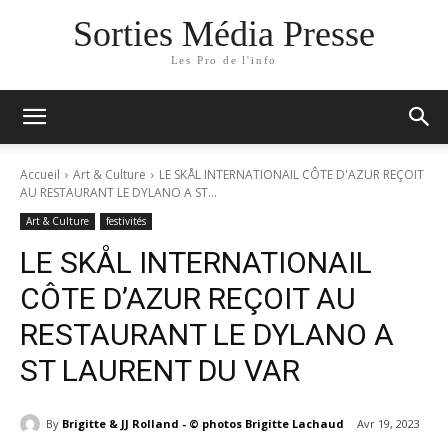
Sorties Média Presse
Les Pro de l'info
Accueil
Art & Culture
LE SKÅL INTERNATIONAIL CÔTE D'AZUR REÇOIT
AU RESTAURANT LE DYLANO A ST...
Art & Culture
festivités
LE SKÅL INTERNATIONAIL
CÔTE D’AZUR REÇOIT AU
RESTAURANT LE DYLANO A
ST LAURENT DU VAR
By
Brigitte & JJ Rolland - © photos Brigitte Lachaud
Avr 19, 2023