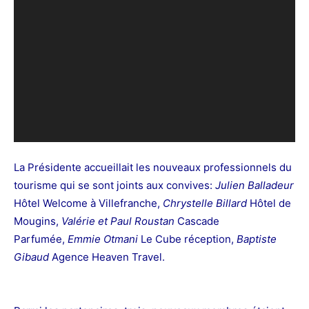
La Présidente accueillait les nouveaux professionnels du
tourisme qui se sont joints aux convives:
Julien Balladeur
Hôtel Welcome à Villefranche,
Chrystelle Billard
Hôtel de
Mougins,
Valérie et Paul Roustan
Cascade
Parfumée,
Emmie Otmani
Le Cube réception,
Baptiste
Gibaud
Agence Heaven Travel.