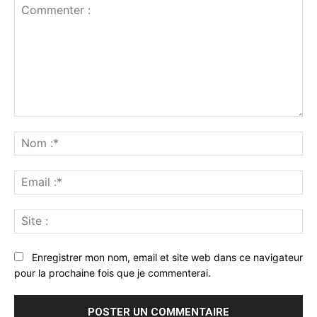
Commenter
:
No
:*
Ema
:*
Sit
:
Enregistrer mon nom, email et site web dans ce navigateur
pour la prochaine fois que je commenterai.