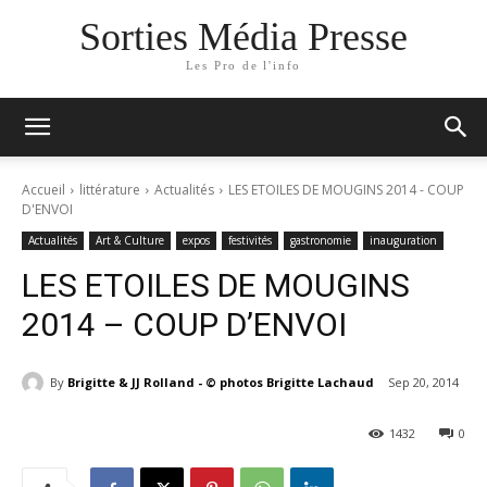
Sorties Média Presse
Les Pro de l'info
Accueil
littérature
Actualités
LES ETOILES DE MOUGINS 2014 - COUP
D'ENVOI
Actualités
Art & Culture
expos
festivités
gastronomie
inauguration
LES ETOILES DE MOUGINS
2014 – COUP D’ENVOI
By
Brigitte & JJ Rolland - © photos Brigitte Lachaud
Sep 20, 2014
1432
0