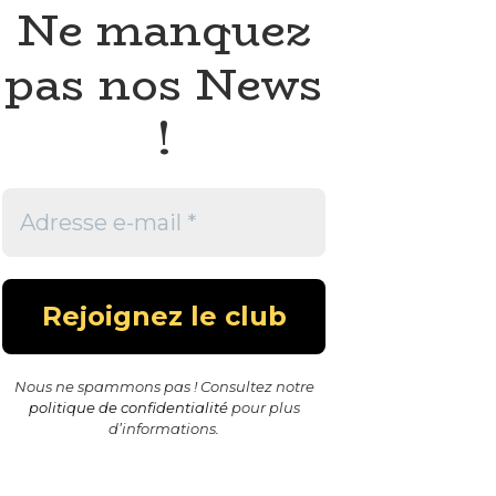
Ne manquez
pas nos News
!
Nous ne spammons pas ! Consultez notre
politique de confidentialité
pour plus
d’informations.