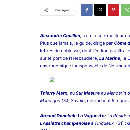
Partager
Alexandre Couillon
, a été élu » meilleur cu
Plus
que jamais, le guide, dirigé par
Côme d
lettres de noblesse, dont l’édition paraîtra
sur le port de l’Herbaudière,
La Marine
, le 
gastronomique indispensable de Noirmoutier
Thierry Marx,
au
Sur Mesure
au
Mandarin or
Mandigod (74) Savoie
, décrochent 5 toques
Arnaud Donckele
La Vague d’or
La Résiden
L’Assiette champenoise
à Tinqueux
(51) ;
G