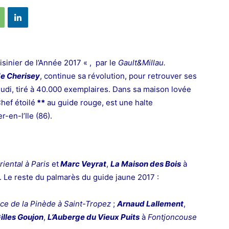
isinier de l’Année 2017 « , par le
Gault&Millau.
e Cherisey
, continue sa révolution, pour retrouver ses
 jeudi, tiré à 40.000 exemplaires. Dans sa maison lovée
Chef étoilé
**
au guide rouge, est une halte
-en-l’Ile (86).
iental à Paris
et
Marc Veyrat
,
La Maison des Bois
à
. Le reste du palmarès du guide jaune 2017 :
ce de la Pinède à Saint-Tropez
;
Arnaud Lallement
,
illes Goujon
,
L’Auberge du Vieux Puits
à
Fontjoncouse