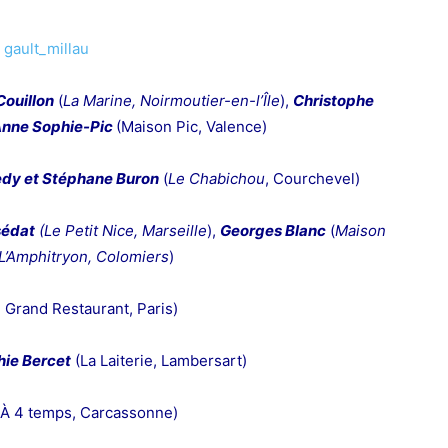
Couillon
(
La Marine, Noirmoutier-en-l’Île
),
Christophe
nne Sophie-Pic
(Maison Pic, Valence)
dy et Stéphane Buron
(
Le Chabichou
, Courchevel)
sédat
(Le Petit Nice, Marseille
),
Georges Blanc
(
Maison
L’Amphitryon, Colomiers
)
 Grand Restaurant, Paris)
ie Bercet
(La Laiterie, Lambersart)
À 4 temps, Carcassonne)