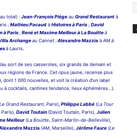
u total) :
Jean-François Piège
au
Grand Restaurant
à
aris
;
Mathieu Pacaud
à
Histoires à Paris
;
David
n à Paris
;
René et Maxime Meilleur à La Bouitte
à
Villa Archange
au Cannet
;
Alexandre Mazzia
à
AM à
nes
à Lauris
.
lau
sort de ses casseroles, six grands de demain et
deux régions de France. Cet opus jaune, recense plus
 dont 1 000 nouvelles, et voit la création d’un label
 ou à cocktails, cantines tendance, lieux éphémères…).
Le Grand Restaurant, Paris
),
Philippe Labbé
(
La Tour
 Paris),
David Toutain
(David Toutain, Paris),
Julien
e Meilleur
(
La Bouitte
,
Saint-Martin-de-Belleville
),
Alexandre Mazzia
(AM,
Marseille
),
Jérôme Faure
(
Le