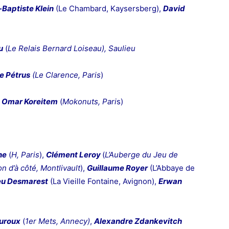
Baptiste Klein
(Le Chambard, Kaysersberg),
David
u
(
Le Relais Bernard Loiseau), Saulieu
e Pétrus
(Le Clarence, Paris
)
 Omar Koreitem
(
Mokonuts, Pari
s)
ne
(
H, Paris
),
Clément Leroy
(
L’Auberge du Jeu de
n d’à côté, Montlivault
),
Guillaume Royer
(L’Abbaye de
eu Desmarest
(La Vieille Fontaine, Avignon),
Erwan
uroux
(
1er Mets, Annecy)
,
Alexandre Zdankevitch