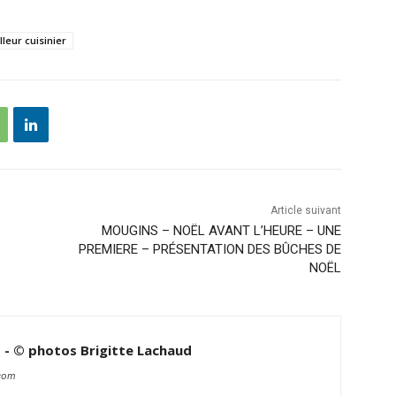
leur cuisinier
Article suivant
MOUGINS – NOËL AVANT L’HEURE – UNE
PREMIERE – PRÉSENTATION DES BÛCHES DE
NOËL
d - © photos Brigitte Lachaud
.com