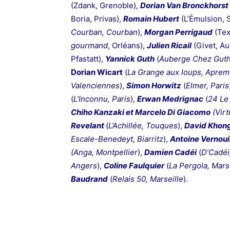
(Zdank, Grenoble),
Dorian Van Bronckhorst
Boria, Privas),
Romain Hubert
(L’Émulsion, 
Courban, Courban
),
Morgan Perrigaud
(Tex
gourmand
, Orléans),
Julien Ricail
(Givet, Au
Pfastatt),
Yannick Guth
(
Auberge Chez Guth
Dorian Wicart
(
La Grange aux loups, Aprem
Valenciennes
),
Simon Horwitz
(
Elmer, Paris
(
L’Inconnu, Paris
),
Erwan Medrignac
(
24 Le
Chiho Kanzaki et Marcelo Di Giacomo
(Virt
Revelant
(
L’Achillée, Touques
),
David Khon
Escale-Benedeyt, Biarritz
),
Antoine Vernoui
(Anga, Montpellier
),
Damien Cadéi
(
D’Cadéi
Angers
),
Coline Faulquier
(
La Pergola, Mars
Baudrand
(
Relais 50, Marseille
).