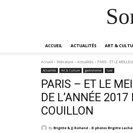
So
ACCUEIL
ACTUALITÉS
ART & CULTU
Accueil
littérature
Actualités
PARIS - ET LE MEILLE
Actualités
Art & Culture
gastronomie
luxe
PARIS – ET LE ME
DE L’ANNÉE 2017
COUILLON
By
Brigitte & JJ Rolland - © photos Brigitte Lach