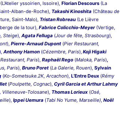
(L’Atelier yssoirien, Issoire),
Florian Descours
(La
Saint-Alban-de-Roche),
Takashi Kinoshita
(Château
de
ture, Saint-Malo),
Tristan Robreau
(Le Lièvre
berge de la tour),
Fabrice Colicchio-Meyer
(Vertige,
, Steige
),
Agata Felluga
(
Jour de fête, Strasbourg
),
ont
),
Pierre-Arnaud Dupont
(
Pier Restaurant,
),
Anthony Hamon
(
Cézembre, Paris
),
Koji Higaki
 Restaurant, Paris
),
Raphaël Rego
(
Maloka, Paris
)
,
us, Paris
),
Bruno Poret
(
La Galerie, Rouen
),
Sylvain
g
(
Ko-Sometsuke.2K, Arcachon
),
L’Entre Deux
(
Rémy
llet
(
Poulpette, Cognac
),
Cyril Garcia et Arthur
Lahmy
, Villeneuve-Tolosane
),
Thomas Lorieux
(
Osé,
eille
),
Ippei Uemura
(
Tabi No Yume, Marseille)
,
Noël