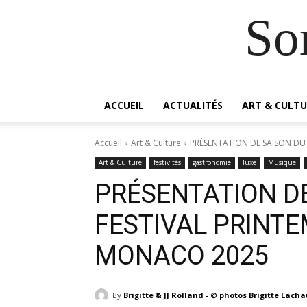
So
ACCUEIL
ACTUALITÉS
ART & CULTU
Accueil
Art & Culture
PRÉSENTATION DE SAISON DU 
Art & Culture
festivités
gastronomie
luxe
Musique
PRÉSENTATION DE
FESTIVAL PRINTE
MONACO 2025
By
Brigitte & JJ Rolland - © photos Brigitte Lach