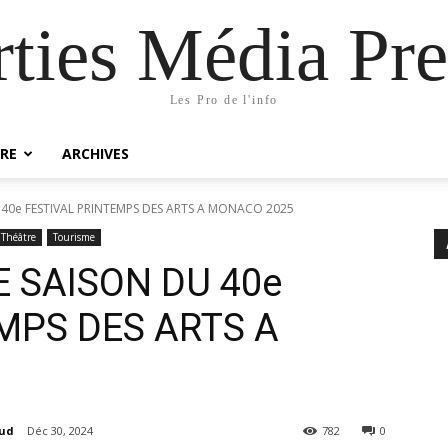
rties Média Pre
Les Pro de l'info
RE
ARCHIVES
40e FESTIVAL PRINTEMPS DES ARTS A MONACO 2025
Théâtre
Tourisme
 SAISON DU 40e
MPS DES ARTS A
aud
Déc 30, 2024
782
0