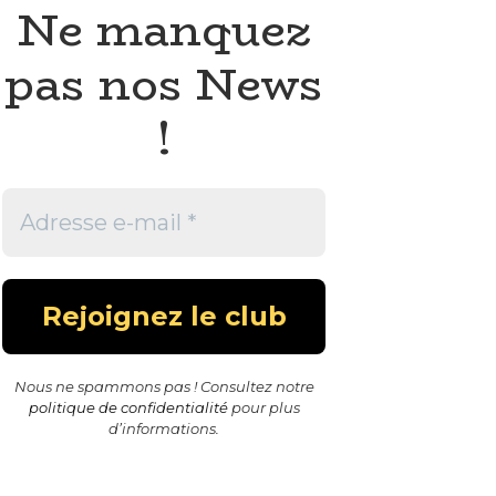
Ne manquez
pas nos News
!
Nous ne spammons pas ! Consultez notre
politique de confidentialité
pour plus
d’informations.