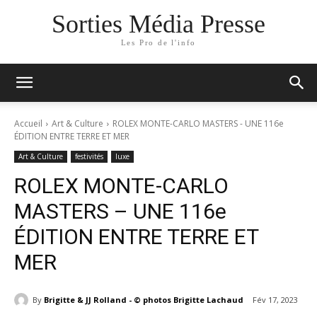
Sorties Média Presse
Les Pro de l'info
Accueil
Art & Culture
ROLEX MONTE-CARLO MASTERS - UNE 116e
ÉDITION ENTRE TERRE ET MER
Art & Culture
festivités
luxe
ROLEX MONTE-CARLO
MASTERS – UNE 116e
ÉDITION ENTRE TERRE ET
MER
By
Brigitte & JJ Rolland - © photos Brigitte Lachaud
Fév 17, 2023