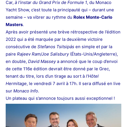
Car,
à l’instar du Grand Prix de Formule 1
, du Monaco
Yacht
Show, c’est toute la principauté qui – durant une
semaine – va vibrer au rythme du
Rolex Monte-Carlo
Masters
.
Après avoir présenté une brève rétrospective de l’édition
2022 qui a été marquée par la deuxième victoire
consécutive de
Stefanos Tsitsipás
en simple et par la
paire
Rajeev
Ram/Joe Salisbury
(États-Unis/Angleterre),
en double,
David Massey
a annoncé que le coup d’envoi
de cette 116e édition devrait être donné par le Grec,
tenant du titre, lors d’un tirage au sort à
l’Hôtel
Hermitage
, le vendredi 7 avril à 17h. Il sera diffusé en live
sur
Monaco Info
.
Un plateau qui s’annonce toujours aussi exceptionnel !