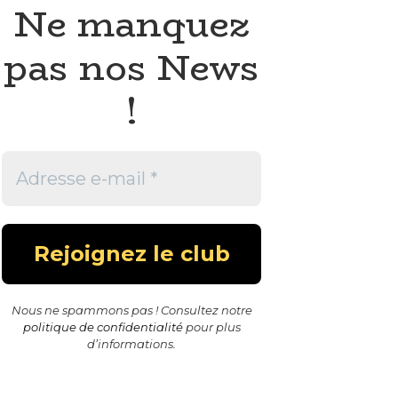
Ne manquez
pas nos News
!
Nous ne spammons pas ! Consultez notre
politique de confidentialité
pour plus
d’informations.