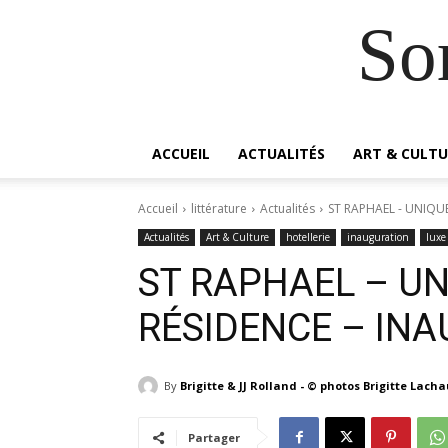
So
ACCUEIL
ACTUALITÉS
ART & CULTU
Accueil
littérature
Actualités
ST RAPHAEL - UNIQU
Actualités
Art & Culture
hotellerie
inauguration
luxe
ST RAPHAEL – UN
RÉSIDENCE – IN
By
Brigitte & JJ Rolland - © photos Brigitte Lach
Partager