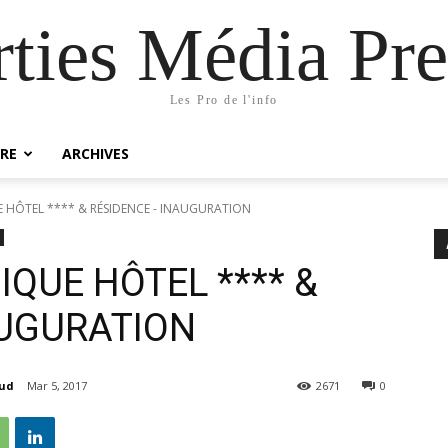
rties Média Pre
Les Pro de l'info
RE
ARCHIVES
E HÔTEL **** & RÉSIDENCE - INAUGURATION
IQUE HÔTEL **** &
AUGURATION
aud
Mar 5, 2017
2671
0