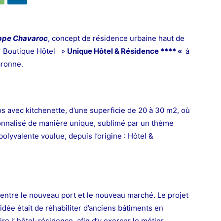
ippe Chavaroc
, concept de résidence urbaine haut de
er Boutique Hôtel »
Unique Hôtel & Résidence **** «
à
 Garonne.
s avec kitchenette, d’une superficie de 20 à 30 m2, où
onnalisé de manière unique, sublimé par un thème
 polyvalente voulue, depuis l’origine : Hôtel &
, entre le nouveau port et le nouveau marché. Le projet
L’idée était de réhabiliter d’anciens bâtiments en
re l’ hôtel-résidence, afin d’y exercer le métier