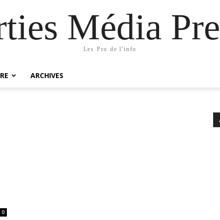
rties Média Pre
Les Pro de l'info
RE
ARCHIVES
0