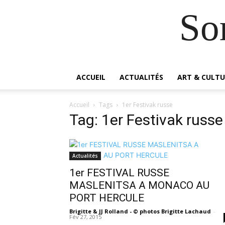
So
ACCUEIL
ACTUALITÉS
ART & CULTU
Accueil
Tags
1er Festivak russe
Tag: 1er Festivak russe
Actualités
1er FESTIVAL RUSSE
MASLENITSA A MONACO AU
PORT HERCULE
Brigitte & JJ Rolland - © photos Brigitte Lachaud
-
Fév 27, 2015