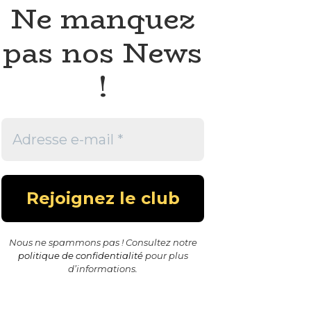
Ne manquez
pas nos News
!
Nous ne spammons pas ! Consultez notre
politique de confidentialité
pour plus
d’informations.