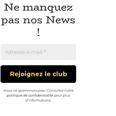
Ne manquez
pas nos News
!
Nous ne spammons pas ! Consultez notre
politique de confidentialité
pour plus
d’informations.