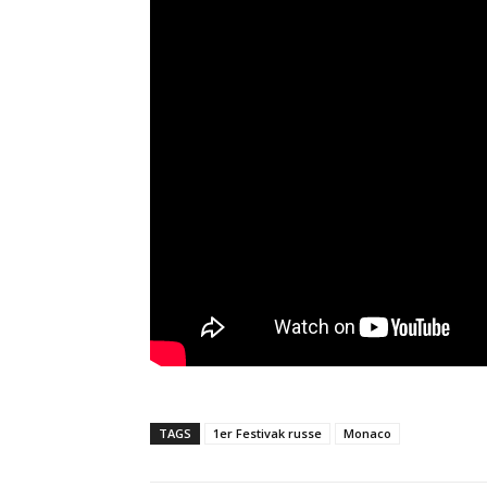
TAGS
1er Festivak russe
Monaco