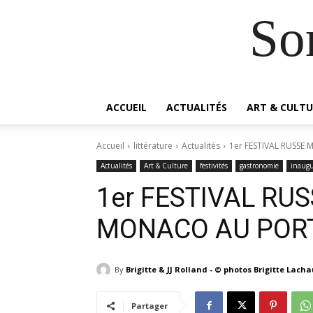
So
ACCUEIL
ACTUALITÉS
ART & CULTU
Accueil
littérature
Actualités
1er FESTIVAL RUSSE
Actualités
Art & Culture
festivités
gastronomie
inaugu
1er FESTIVAL RU
MONACO AU POR
By
Brigitte & JJ Rolland - © photos Brigitte Lach
Partager