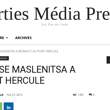
rties Média Pre
Les Pro de l'info
RE
ARCHIVES
 MASLENITSA A MONACO AU PORT HERCULE
ration
SSE MASLENITSA A
T HERCULE
aud
Fév 27, 2015
1702
0