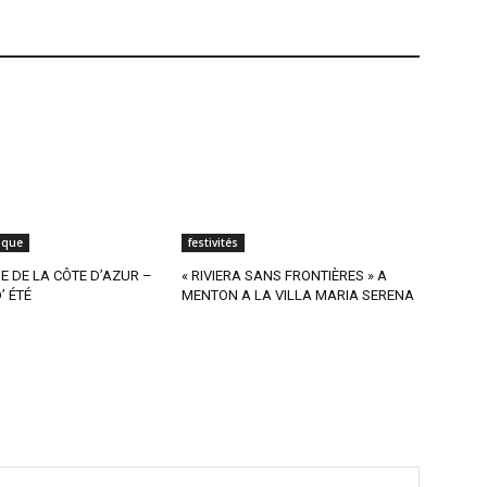
ique
festivités
 DE LA CÔTE D’AZUR –
« RIVIERA SANS FRONTIÈRES » A
’ ÉTÉ
MENTON A LA VILLA MARIA SERENA