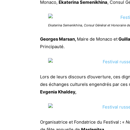
Monaco,
Ekaterina Semenikhina
, Consul G
Ekaterina Semenikhina, Consul Général et Honoraire d
Georges Marsan,
Maire de Monaco et
Guill
Principauté.
Lors de leurs discours d’ouverture, ces dig
des échanges culturels engendrés par ces m
Evgenia Khaldey,
Organisatrice et Fondatrice du Festival
:
«
No
de fête annuelle de
Maslenitsa
.