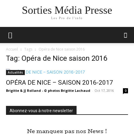
Sorties Média Presse
Les Pro de l'info
Accueil
Tags
Opéra de Nice saison 2016
Tag: Opéra de Nice saison 2016
Actualités
OPÉRA DE NICE – SAISON 2016-2017
Brigitte & JJ Rolland - © photos Brigitte Lachaud
-
Oct 17, 2016
0
Abonnez-vous à notre newsletter
Ne manquez pas nos News !