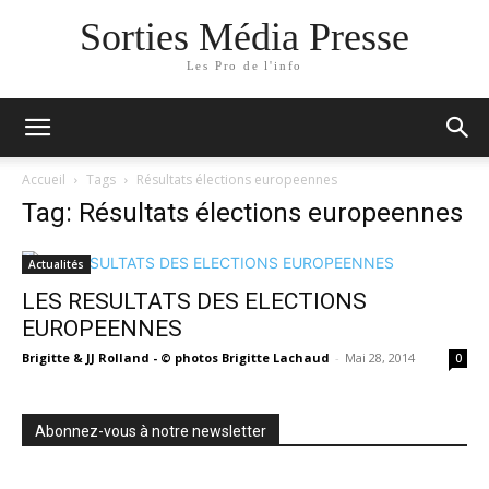
Sorties Média Presse
Les Pro de l'info
Accueil
Tags
Résultats élections europeennes
Tag: Résultats élections europeennes
Actualités
LES RESULTATS DES ELECTIONS
EUROPEENNES
Brigitte & JJ Rolland - © photos Brigitte Lachaud
-
Mai 28, 2014
0
Abonnez-vous à notre newsletter