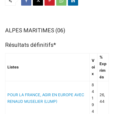
ALPES MARITIMES (06)
Résultats définitifs*
%
V
Exp
Listes
oi
rim
x
és
8
4
POUR LA FRANCE, AGIR EN EUROPE AVEC
26,
1
RENAUD MUSELIER (LUMP)
44
9
4