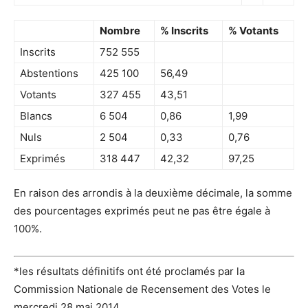
Nombre
% Inscrits
% Votants
Inscrits
752 555
Abstentions
425 100
56,49
Votants
327 455
43,51
Blancs
6 504
0,86
1,99
Nuls
2 504
0,33
0,76
Exprimés
318 447
42,32
97,25
En raison des arrondis à la deuxième décimale, la somme
des pourcentages exprimés peut ne pas être égale à
100%.
*les résultats définitifs ont été proclamés par la
Commission Nationale de Recensement des Votes le
mercredi 28 mai 2014.