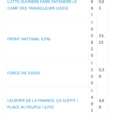
LUTTE OUVRIERE FAIRE ENTENDRE LE
6
0,5
CAMP DES TRAVAILLEURS (LEXG)
9
3
1
1
0
5
33,
FRONT NATIONAL (LFN)
8
23
2
0
1
2
0,3
FORCE VIE (LDVD)
5
9
0
1
4
L’EUROPE DE LA FINANCE, ÇA SUFFIT !
4,6
9
PLACE AU PEUPLE ! (LFG)
9
2