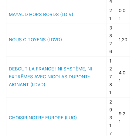
4
2
0,0
MAYAUD HORS BORDS (LDIV)
1
1
3
8
NOUS CITOYENS (LDVD)
1,20
2
6
1
DEBOUT LA FRANCE ! NI SYSTÈME, NI
2
4,0
EXTRÊMES AVEC NICOLAS DUPONT-
7
1
AIGNANT (LDVD)
8
1
2
9
9,2
CHOISIR NOTRE EUROPE (LUG)
3
1
1
7