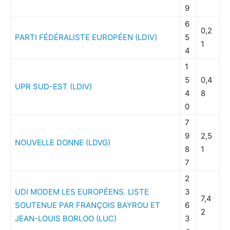
9
6
0,2
PARTI FÉDÉRALISTE EUROPÉEN (LDIV)
5
1
4
1
5
0,4
UPR SUD-EST (LDIV)
4
8
0
7
9
2,5
NOUVELLE DONNE (LDVG)
8
1
7
2
UDI MODEM LES EUROPÉENS. LISTE
3
7,4
SOUTENUE PAR FRANÇOIS BAYROU ET
6
2
JEAN-LOUIS BORLOO (LUC)
3