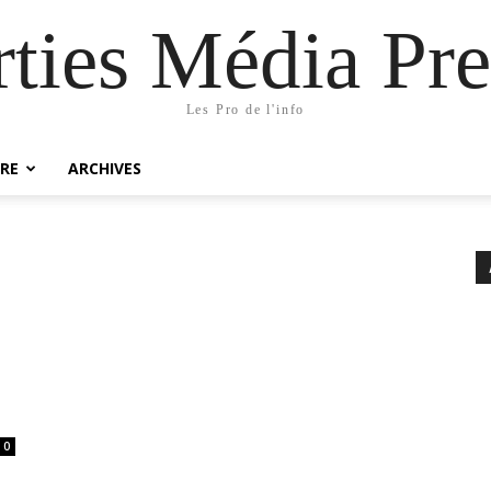
rties Média Pre
Les Pro de l'info
RE
ARCHIVES
0