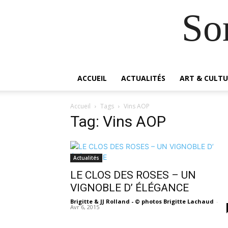
So
ACCUEIL
ACTUALITÉS
ART & CULTU
Accueil
Tags
Vins AOP
Tag: Vins AOP
Actualités
LE CLOS DES ROSES – UN
VIGNOBLE D’ ÉLÉGANCE
Brigitte & JJ Rolland - © photos Brigitte Lachaud
-
Avr 6, 2015