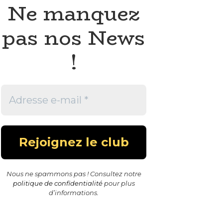
Ne manquez
pas nos News
!
Nous ne spammons pas ! Consultez notre
politique de confidentialité
pour plus
d’informations.