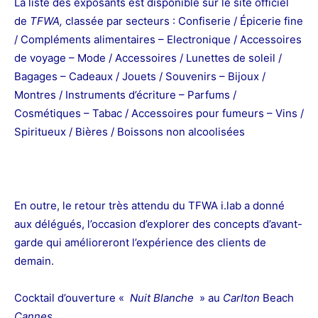
La liste des
exposants
est disponible sur le site officiel
de
TFWA,
classée par secteurs :
Confiserie / Épicerie fine
/ Compléments alimentaires –
Electronique / Accessoires
de voyage –
Mode / Accessoires / Lunettes de soleil /
Bagages –
Cadeaux / Jouets / Souvenirs –
Bijoux /
Montres / Instruments d’écriture –
Parfums /
Cosmétiques –
Tabac / Accessoires pour fumeurs –
Vins /
Spiritueux / Bières / Boissons non alcoolisées
En outre, le retour très attendu du TFWA i.lab a donné
aux délégués, l’occasion d’explorer des concepts d’avant-
garde qui amélioreront l’expérience des clients de
demain.
Cocktail d’ouverture «
Nuit Blanche
» au
Carlton
Beach
Cannes