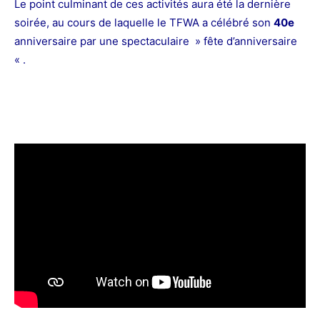
Le point culminant de ces activités aura été la dernière
soirée, au cours de laquelle le TFWA a célébré son
40e
anniversaire par une spectaculaire » fête d’anniversaire
« .