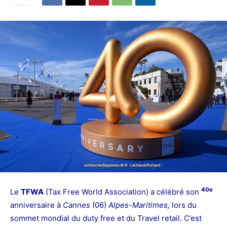
40e
Le
TFWA
(Tax Free World Association) a célébré son
anniversaire à
Cannes
(06)
Alpes-Maritimes,
lors du
sommet mondial du duty free et du Travel retail. C’
est