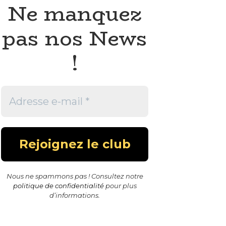
Ne manquez
pas nos News
!
Nous ne spammons pas ! Consultez notre
politique de confidentialité
pour plus
d’informations.