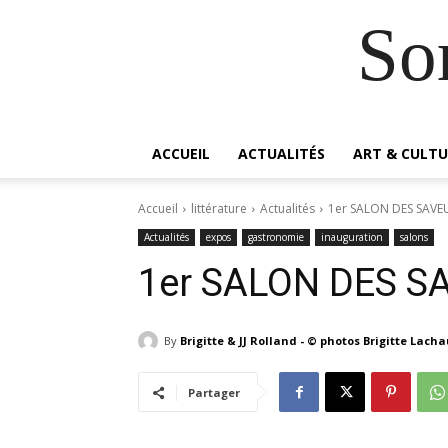
So
ACCUEIL
ACTUALITÉS
ART & CULTU
Accueil
littérature
Actualités
1er SALON DES SAV
Actualités
expos
gastronomie
inauguration
salons
1er SALON DES 
By
Brigitte & JJ Rolland - © photos Brigitte Lach
Partager