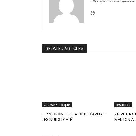
https://sortiesmediapresse
RELATED ARTICLES
Course Hippique
festivités
HIPPODROME DE LA CÔTE D’AZUR –
« RIVIERA 
LES NUITS D’ ÉTÉ
MENTON A L