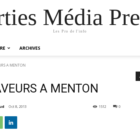
rties Média Pre
Les Pro de l'info
RE
ARCHIVES
EURS A MENTON
SAVEURS A MENTON
aud
Oct 8, 2013
1512
0