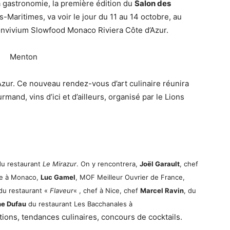
 gastronomie, la première édition du
Salon des
es-Maritimes, va voir le jour du 11 au 14 octobre, au
Convivium Slowfood Monaco Riviera Côte d’Azur.
’Azur. Ce nouveau rendez-vous d’art culinaire réunira
and, vins d’ici et d’ailleurs, organisé par le Lions
du restaurant
Le Mirazur
. On y rencontrera,
Joël Garault
, chef
ge à Monaco,
Luc Gamel
, MOF Meilleur Ouvrier de France,
 du restaurant «
Flaveur
« , chef à Nice, chef
Marcel Ravin
, du
he Dufau
du restaurant Les Bacchanales à
ions, tendances culinaires, concours de cocktails.