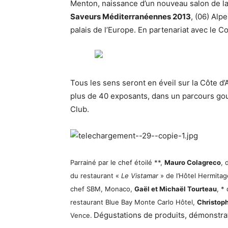
Menton, naissance d’un nouveau salon de la
Saveurs Méditerranéennes 2013
, (06) Alp
palais de l’Europe. En partenariat avec le 
Tous les sens seront en éveil sur la Côte d
plus de 40 exposants, dans un parcours gourm
Club.
Parrainé par le chef étoilé **,
Mauro Colagreco
, 
du restaurant «
Le Vistamar
» de l’Hôtel Hermita
chef SBM, Monaco,
Gaël et Michaël Tourteau
, *
restaurant Blue Bay Monte Carlo Hôtel,
Christop
Dégustations de produits, démonstrat
Vence.