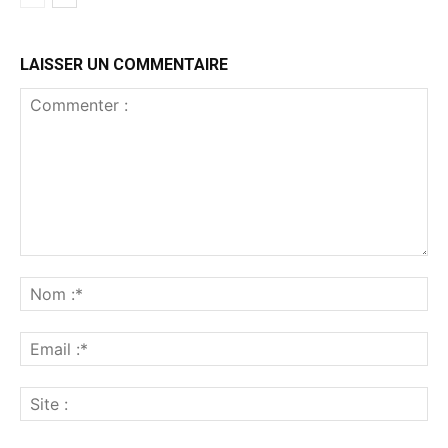
LAISSER UN COMMENTAIRE
Commenter
:
No
:*
Ema
:*
Sit
: