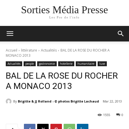
Sorties Média Presse
Les Pro de l'info
Accueil
littérature
Actualités
BAL DE LA ROSE DU ROCHER A
MONACO 2013
Actualités
people
gastronomie
hotellerie
humanitaire
luxe
BAL DE LA ROSE DU ROCHER
A MONACO 2013
By
Brigitte & JJ Rolland - © photos Brigitte Lachaud
Mar 22, 2013
1555
0