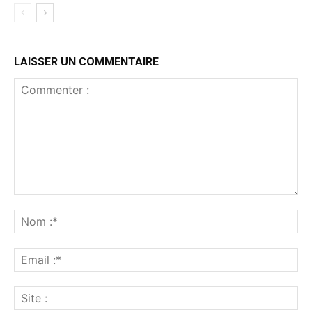
LAISSER UN COMMENTAIRE
Commenter
:
No
:*
Ema
:*
Sit
: