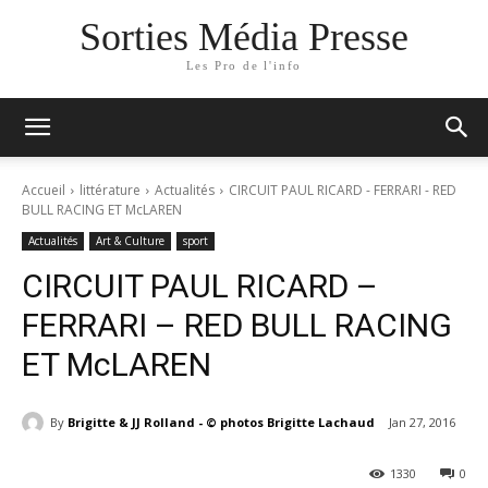
Sorties Média Presse
Les Pro de l'info
Accueil
littérature
Actualités
CIRCUIT PAUL RICARD - FERRARI - RED
BULL RACING ET McLAREN
Actualités
Art & Culture
sport
CIRCUIT PAUL RICARD –
FERRARI – RED BULL RACING
ET McLAREN
By
Brigitte & JJ Rolland - © photos Brigitte Lachaud
Jan 27, 2016
1330
0