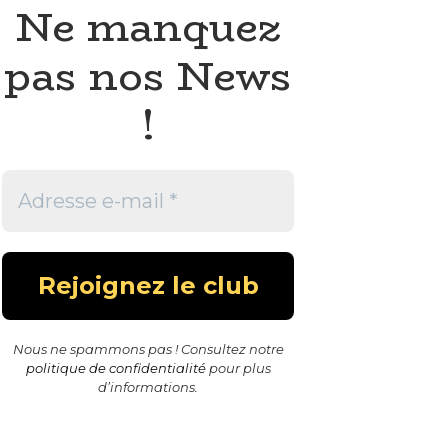
Ne manquez
pas nos News
!
Nous ne spammons pas ! Consultez notre
politique de confidentialité
pour plus
d’informations.