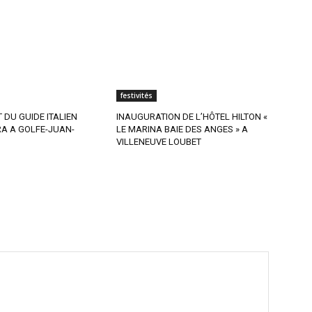
festivités
DU GUIDE ITALIEN
INAUGURATION DE L’HÔTEL HILTON «
A A GOLFE-JUAN-
LE MARINA BAIE DES ANGES » A
VILLENEUVE LOUBET