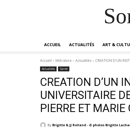
So
ACCUEIL
ACTUALITÉS
ART & CULTU
Accueil
littérature
Actualités
CREATION D'UN INSTI
Actualités
Santé
CREATION D’UN I
UNIVERSITAIRE D
PIERRE ET MARIE 
By
Brigitte & JJ Rolland - © photos Brigitte Lach