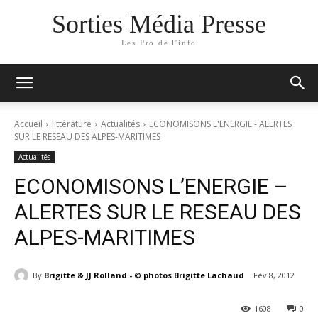
Sorties Média Presse
Les Pro de l'info
Accueil
littérature
Actualités
ECONOMISONS L'ENERGIE - ALERTES
SUR LE RESEAU DES ALPES-MARITIMES
Actualités
ECONOMISONS L’ENERGIE –
ALERTES SUR LE RESEAU DES
ALPES-MARITIMES
By
Brigitte & JJ Rolland - © photos Brigitte Lachaud
Fév 8, 2012
1608
0