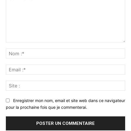
Commenter
:
No
:*
Ema
:*
Sit
:
Enregistrer mon nom, email et site web dans ce navigateur
pour la prochaine fois que je commenterai.