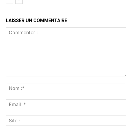
LAISSER UN COMMENTAIRE
Commenter
:
No
:*
Ema
:*
Sit
: