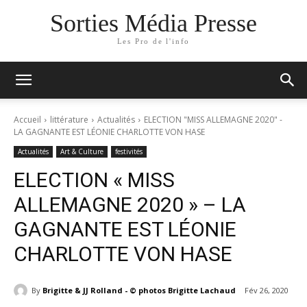
Sorties Média Presse
Les Pro de l'info
Accueil
littérature
Actualités
ELECTION "MISS ALLEMAGNE 2020" -
LA GAGNANTE EST LÉONIE CHARLOTTE VON HASE
Actualités
Art & Culture
festivités
ELECTION « MISS
ALLEMAGNE 2020 » – LA
GAGNANTE EST LÉONIE
CHARLOTTE VON HASE
By
Brigitte & JJ Rolland - © photos Brigitte Lachaud
Fév 26, 2020