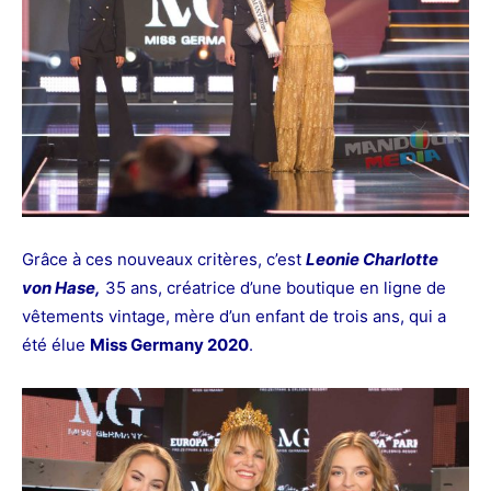
Grâce à ces nouveaux critères, c’est
Leonie Charlotte
von Hase,
35 ans, créatrice d’une boutique en ligne de
vêtements vintage, mère d’un enfant de trois ans, qui a
été élue
Miss Germany 2020
.