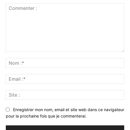
Commenter
:
No
:*
Ema
:*
Sit
:
Enregistrer mon nom, email et site web dans ce navigateur
pour la prochaine fois que je commenterai.