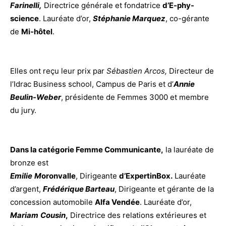
Farinelli,
Directrice générale et fondatrice
d’E-phy-
science
. Lauréate d’or,
Stéphanie Marquez
, co-gérante
de
Mi-hôtel
.
Elles ont reçu leur prix par
Sébastien Arcos,
Directeur
de
l’Idrac Business school, Campus
de
Paris et d’
Annie
Beulin-Weber
, présidente
de
Femmes
3000 et membre
du jury.
Dans la catégorie
Femme
Communicante,
la lauréate
de
bronze est
Emilie
M
oronvalle
,
Dirigeante
d’ExpertinBox.
Lauréate
d’argent,
Frédérique Barteau
, Dirigeante et gérante
de
la
concession automobile
Alfa Vendée
. Lauréate d’or,
Mariam
Cousin
,
Directrice
des
relations extérieures et