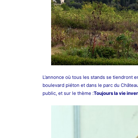
L’annonce où tous les stands se tiendront e
boulevard piéton et dans le parc du Châtea
public, et sur le thème :
Toujours la vie inve