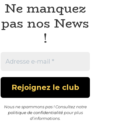
Ne manquez
pas nos News
!
Nous ne spammons pas ! Consultez notre
politique de confidentialité
pour plus
d’informations.