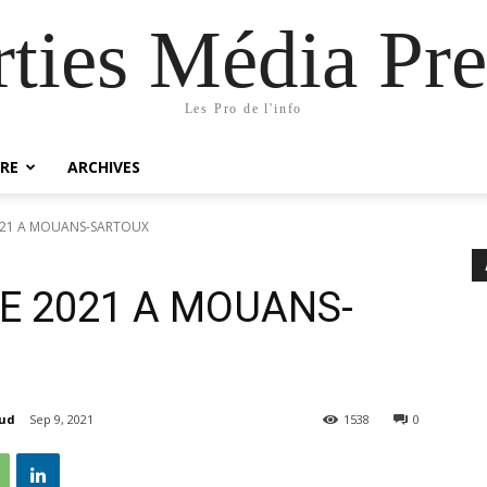
rties Média Pre
Les Pro de l'info
RE
ARCHIVES
2021 A MOUANS-SARTOUX
RE 2021 A MOUANS-
aud
Sep 9, 2021
1538
0