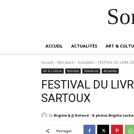
So
ACCUEIL
ACTUALITÉS
ART & CULTU
Accueil
littérature
Actualités
FESTIVAL DU LIVRE 
Art & Culture
festivités
littérature
Actualités
FESTIVAL DU LIV
SARTOUX
By
Brigitte & JJ Rolland - © photos Brigitte Lach
Partager