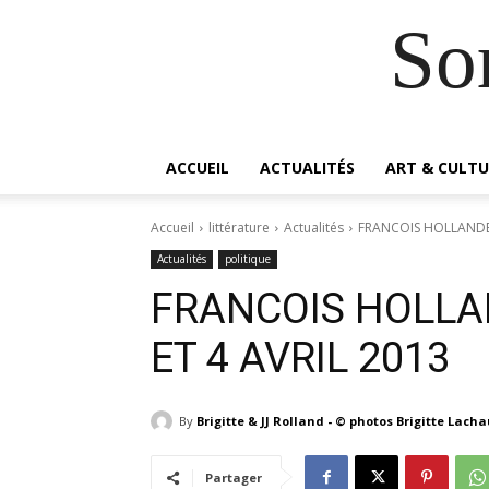
So
ACCUEIL
ACTUALITÉS
ART & CULTU
Accueil
littérature
Actualités
FRANCOIS HOLLANDE 
Actualités
politique
FRANCOIS HOLLA
ET 4 AVRIL 2013
By
Brigitte & JJ Rolland - © photos Brigitte Lach
Partager