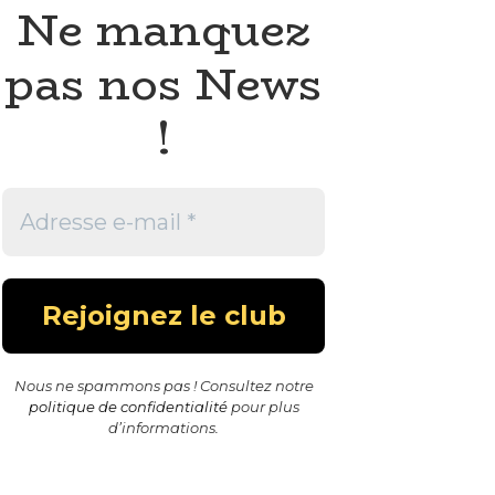
Ne manquez
pas nos News
!
Nous ne spammons pas ! Consultez notre
politique de confidentialité
pour plus
d’informations.