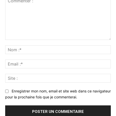
Commenter
:
No
:*
Ema
:*
Sit
:
Enregistrer mon nom, email et site web dans ce navigateur
pour la prochaine fois que je commenterai.