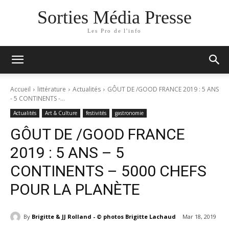
Sorties Média Presse
Les Pro de l'info
Accueil
littérature
Actualités
GÔUT DE /GOOD FRANCE 2019 : 5 ANS
- 5 CONTINENTS -...
Actualités
Art & Culture
festivités
gastronomie
GÔUT DE /GOOD FRANCE
2019 : 5 ANS – 5
CONTINENTS – 5000 CHEFS
POUR LA PLANÈTE
By
Brigitte & JJ Rolland - © photos Brigitte Lachaud
Mar 18, 2019