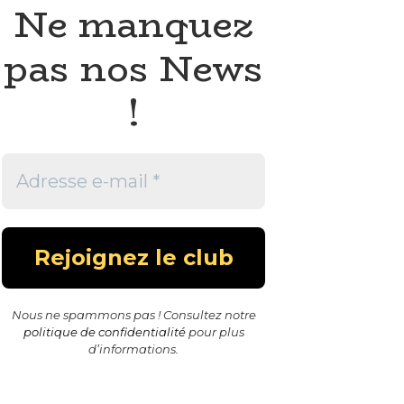
Ne manquez
pas nos News
!
Nous ne spammons pas ! Consultez notre
politique de confidentialité
pour plus
d’informations.