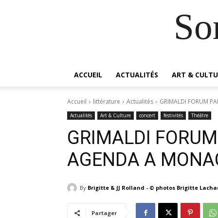
So
ACCUEIL
ACTUALITÉS
ART & CULTU
Accueil
littérature
Actualités
GRIMALDI FORUM PA
Actualités
Art & Culture
concert
festivités
Théâtre
GRIMALDI FORUM
AGENDA A MONA
By
Brigitte & JJ Rolland - © photos Brigitte Lach
Partager