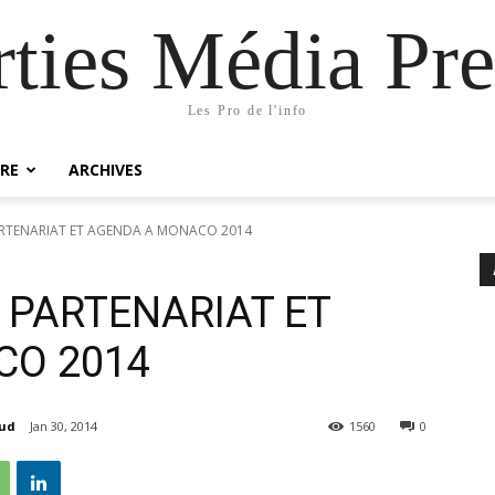
rties Média Pre
Les Pro de l'info
RE
ARCHIVES
RTENARIAT ET AGENDA A MONACO 2014
 PARTENARIAT ET
CO 2014
aud
Jan 30, 2014
1560
0