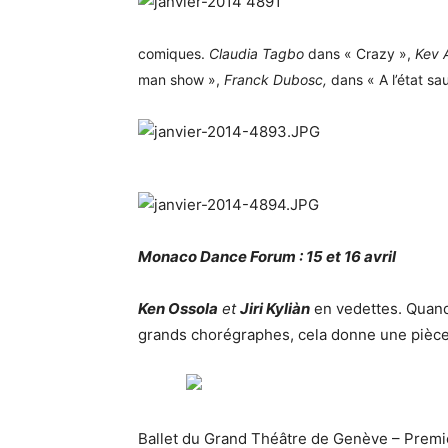
comiques.
Claudia Tagbo
dans « Crazy »,
Kev 
man show »,
Franck Dubosc,
dans « A l’état s
Monaco Dance Forum : 15 et 16 avril
Ken Ossola
et
Jiri Kyliàn
en vedettes. Quand 
grands chorégraphes, cela donne une pièce
Ballet du Grand Théâtre de Genève – Prem